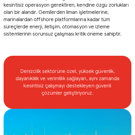
kesintisiz operasyon gerektiren, kendine özgü zorlukları
olan bir alandır. Gemilerden liman işletmelerine,
marinalardan offshore platformlarına kadar tüm
süreçlerde enerji, iletişim, otomasyon ve izleme
sistemlerinin sorunsuz çalışması kritik öneme sahiptir.
Denizcilik sektörüne özel, yüksek güvenlik,
dayanıklılık ve verimlilik sağlayan, aynı zamanda
kesintisiz çalışmayı destekleyen güvenli
çözümler geliştiriyoruz.