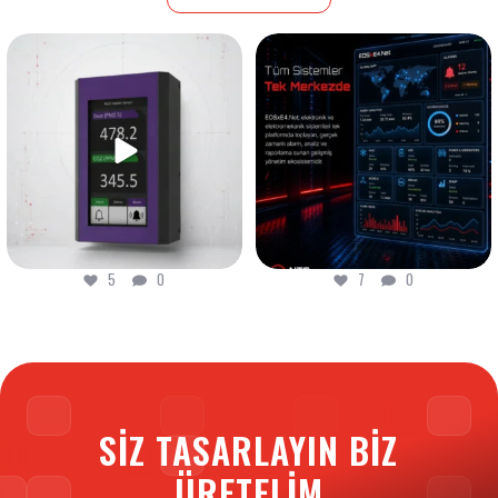
Dijital dönüşüm, sadece bir
Ortam kontrol altında! Octopus
teknoloji yükseltmesi
...
Multi Master Sensör
...
5
0
7
0
5
0
7
0
SIZ TASARLAYIN BIZ
ÜRETELIM