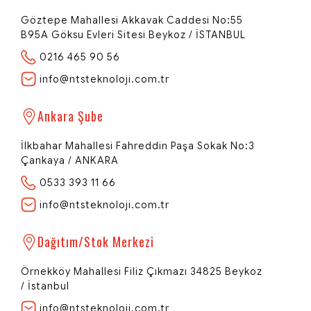
Göztepe Mahallesi Akkavak Caddesi No:55
B95A Göksu Evleri Sitesi Beykoz / İSTANBUL
0216 465 90 56
info@ntsteknoloji.com.tr
NTS Teknoloji
Ankara Şube
Network | Technology | Systems
İlkbahar Mahallesi Fahreddin Paşa Sokak No:3
Çankaya / ANKARA
0533 393 11 66
Redi - Dijital Rehberiniz
info@ntsteknoloji.com.tr
Merhaba 👋
NTS Teknoloji'ye hoş geldiniz! Size özel
bir teklif hazırlamamız için birkaç
Dağıtım/Stok Merkezi
bilgiye ihtiyacım var.
Örnekköy Mahallesi Filiz Çıkmazı 34825 Beykoz
/ İstanbul
Öncelikle adınızı ve soyadınızı
info@ntsteknoloji.com.tr