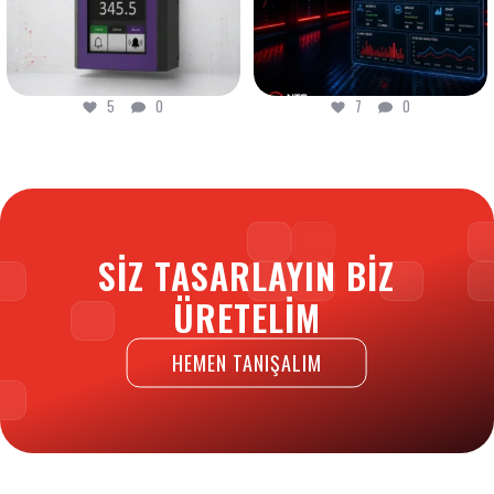
7
0
6
0
SIZ TASARLAYIN BIZ
ÜRETELIM
HEMEN TANIŞALIM