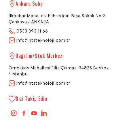
NTS Teknoloji
Ankara Şube
Network | Technology | Systems
İlkbahar Mahallesi Fahreddin Paşa Sokak No:3
Çankaya / ANKARA
0533 393 11 66
Redi - Dijital Rehberiniz
info@ntsteknoloji.com.tr
Merhaba 👋
NTS Teknoloji'ye hoş geldiniz! Size özel
bir teklif hazırlamamız için birkaç
Dağıtım/Stok Merkezi
bilgiye ihtiyacım var.
Örnekköy Mahallesi Filiz Çıkmazı 34825 Beykoz
/ İstanbul
Öncelikle adınızı ve soyadınızı
info@ntsteknoloji.com.tr
öğrenebilir miyim?
Bizi Takip Edin