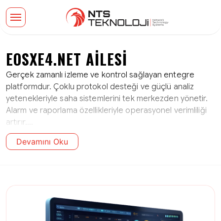
EOSXE4.NET AILESI
Gerçek zamanlı izleme ve kontrol sağlayan entegre
platformdur. Çoklu protokol desteği ve güçlü analiz
yetenekleriyle saha sistemlerini tek merkezden yönetir.
Alarm ve raporlama özellikleriyle operasyonel verimliliği
artırır....
Devamını Oku