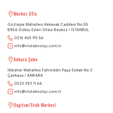
Merkez Ofis
Göztepe Mahallesi Akkavak Caddesi No:55
B95A Göksu Evleri Sitesi Beykoz / İSTANBUL
0216 465 90 56
info@ntsteknoloji.com.tr
NTS Teknoloji
Ankara Şube
Network | Technology | Systems
İlkbahar Mahallesi Fahreddin Paşa Sokak No:3
Çankaya / ANKARA
0533 393 11 66
Redi - Dijital Rehberiniz
info@ntsteknoloji.com.tr
Merhaba 👋
NTS Teknoloji'ye hoş geldiniz! Size özel
bir teklif hazırlamamız için birkaç
Dağıtım/Stok Merkezi
bilgiye ihtiyacım var.