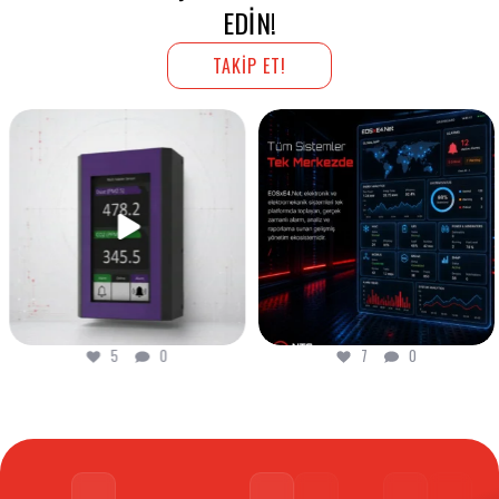
EDIN!
TAKİP ET!
Dijital dönüşüm, sadece bir
Ortam kontrol altında! Octopus
teknoloji yükseltmesi
...
Multi Master Sensör
...
5
0
7
0
5
0
7
0