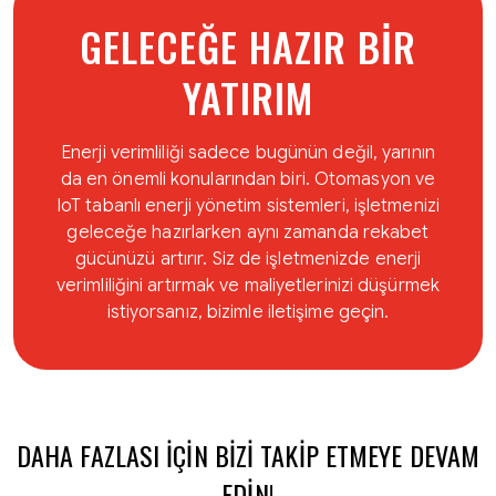
GELECEĞE HAZIR BIR
YATIRIM
Enerji verimliliği sadece bugünün değil, yarının
da en önemli konularından biri. Otomasyon ve
IoT tabanlı enerji yönetim sistemleri, işletmenizi
geleceğe hazırlarken aynı zamanda rekabet
gücünüzü artırır. Siz de işletmenizde enerji
verimliliğini artırmak ve maliyetlerinizi düşürmek
istiyorsanız, bizimle iletişime geçin.
DAHA FAZLASI IÇIN BIZI TAKIP ETMEYE DEVAM
EDIN!