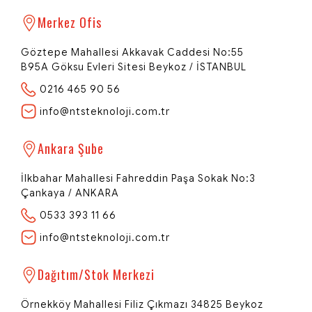
Merkez Ofis
Göztepe Mahallesi Akkavak Caddesi No:55
B95A Göksu Evleri Sitesi Beykoz / İSTANBUL
0216 465 90 56
info@ntsteknoloji.com.tr
NTS Teknoloji
Ankara Şube
Network | Technology | Systems
İlkbahar Mahallesi Fahreddin Paşa Sokak No:3
Çankaya / ANKARA
0533 393 11 66
Redi - Dijital Rehberiniz
info@ntsteknoloji.com.tr
Merhaba 👋
NTS Teknoloji'ye hoş geldiniz! Size özel
bir teklif hazırlamamız için birkaç
Dağıtım/Stok Merkezi
bilgiye ihtiyacım var.
Örnekköy Mahallesi Filiz Çıkmazı 34825 Beykoz