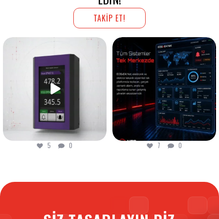
TAKİP ET!
Dijital dönüşüm, sadece bir
Ortam kontrol altında! Octopus
teknoloji yükseltmesi
...
Multi Master Sensör
...
5
0
7
0
5
0
7
0