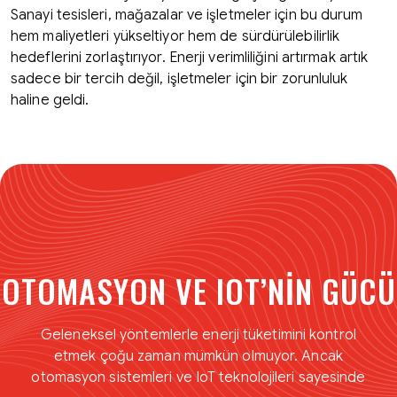
Sanayi tesisleri, mağazalar ve işletmeler için bu durum
hem maliyetleri yükseltiyor hem de sürdürülebilirlik
hedeflerini zorlaştırıyor. Enerji verimliliğini artırmak artık
sadece bir tercih değil, işletmeler için bir zorunluluk
haline geldi.
OTOMASYON VE IOT’NIN GÜCÜ
Geleneksel yöntemlerle enerji tüketimini kontrol
etmek çoğu zaman mümkün olmuyor. Ancak
otomasyon sistemleri ve IoT teknolojileri sayesinde