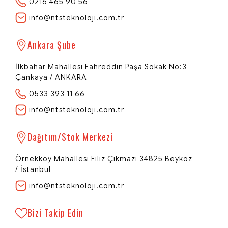
0216 465 90 56
info@ntsteknoloji.com.tr
NTS Teknoloji
Ankara Şube
Network | Technology | Systems
İlkbahar Mahallesi Fahreddin Paşa Sokak No:3
Çankaya / ANKARA
0533 393 11 66
Redi - Dijital Rehberiniz
info@ntsteknoloji.com.tr
Merhaba 👋
NTS Teknoloji'ye hoş geldiniz! Size özel
bir teklif hazırlamamız için birkaç
Dağıtım/Stok Merkezi
bilgiye ihtiyacım var.
Örnekköy Mahallesi Filiz Çıkmazı 34825 Beykoz
/ İstanbul
Öncelikle adınızı ve soyadınızı
info@ntsteknoloji.com.tr
öğrenebilir miyim?
Bizi Takip Edin