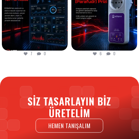
7
0
6
0
7
0
6
0
SIZ TASARLAYIN BIZ
ÜRETELIM
HEMEN TANIŞALIM