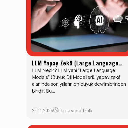
LLM Yapay Zekâ (Large Language
Models): Dilin, Verinin ve Bilginin
LLM Nedir? LLM yani “Large Language
Models” (Büyük Dil Modelleri), yapay zekâ
Gücü
alanında son yılların en büyük devrimlerinden
biridir. Bu...
26.11.2025
Okuma süresi 13 dk