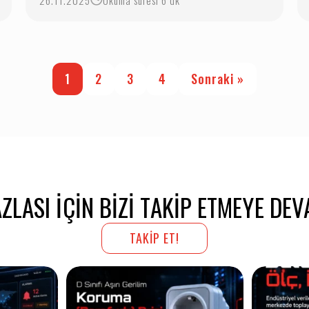
26.11.2025
Okuma süresi 6 dk
1
2
3
4
Sonraki »
ZLASI IÇIN BIZI TAKIP ETMEYE DEV
TAKİP ET!
kselmeleri
Bataryalarınızın gizli gücünü ortaya
Octopus ile 
...
çıkarmaya
...