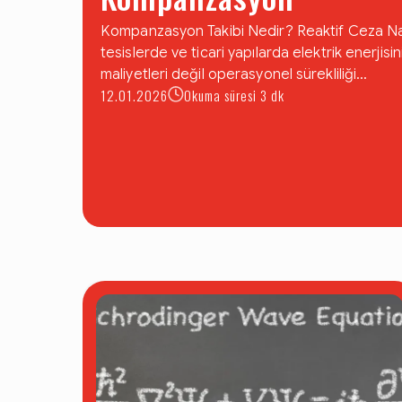
Kompanzasyon Takibi Nedir? Reaktif Ceza Nas
tesislerde ve ticari yapılarda elektrik enerjisini
maliyetleri değil operasyonel sürekliliği...
12.01.2026
Okuma süresi 3 dk