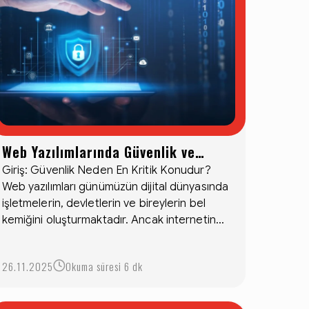
Web Yazılımlarında Güvenlik ve
Dikkat Edilmesi Gereken Hususlar
Giriş: Güvenlik Neden En Kritik Konudur?
Web yazılımları günümüzün dijital dünyasında
işletmelerin, devletlerin ve bireylerin bel
kemiğini oluşturmaktadır. Ancak internetin...
26.11.2025
Okuma süresi 6 dk