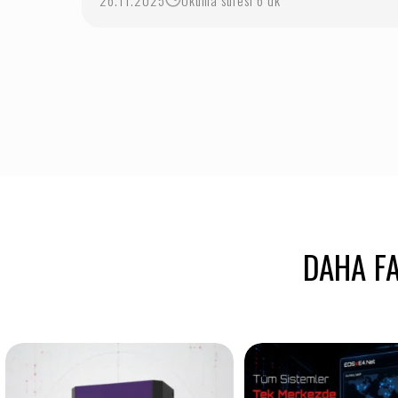
26.11.2025
Okuma süresi 6 dk
DAHA FA
Ortam kontrol altında! Octopus Multi
Beklenmedik gerilim yü
Master Sensör
...
ekipmanlarınıza