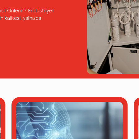
ıl Önlenir? Endüstriyel
n kalitesi, yalnızca