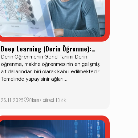
Deep Learning (Derin Öğrenme):
Yapay Zekânın En Güçlü Silahı
Derin Öğrenmenin Genel Tanımı Derin
öğrenme, makine öğrenmesinin en gelişmiş
alt dallarından biri olarak kabul edilmektedir.
Temelinde yapay sinir ağları...
26.11.2025
Okuma süresi 13 dk