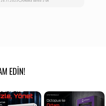
26.11.2025
Okuma süresi 5 dk
AM EDIN!
Ölç, İzle, Yönet! Endüstriyel
BatSens Master ile endüstriyel
verileri
...
verilerinizi tek
...