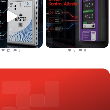
5
0
8
0
5
0
8
0