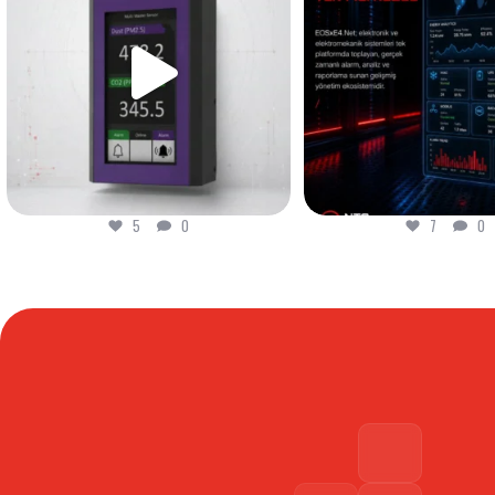
7
0
6
0
7
0
6
0