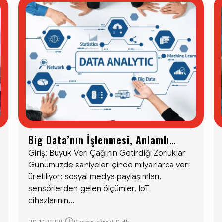
Big Data’nın İşlenmesi, Anlamlı
Veriler ve Yapay Zekâ Desteği
Giriş: Büyük Veri Çağının Getirdiği Zorluklar
Günümüzde saniyeler içinde milyarlarca veri
üretiliyor: sosyal medya paylaşımları,
sensörlerden gelen ölçümler, IoT
cihazlarının...