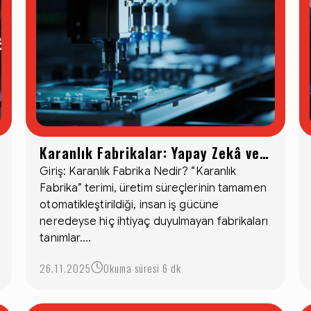
Karanlık Fabrikalar: Yapay Zekâ ve
Otomasyonun En Yüksek Noktası
Giriş: Karanlık Fabrika Nedir? “Karanlık
Fabrika” terimi, üretim süreçlerinin tamamen
otomatikleştirildiği, insan iş gücüne
neredeyse hiç ihtiyaç duyulmayan fabrikaları
tanımlar....
26.11.2025
Okuma süresi 6 dk