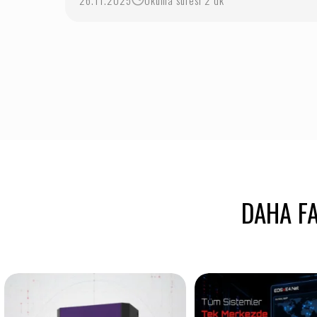
26.11.2025
Okuma süresi 2 dk
DAHA FA
Ortam kontrol altında! Octopus Multi
Beklenmedik gerilim yü
Master Sensör
...
ekipmanlarınıza