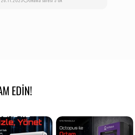
26.11.2025
Okuma süresi 5 dk
AM EDIN!
Ölç, İzle, Yönet! Endüstriyel
BatSens Master ile endüstriyel
verileri
...
verilerinizi tek
...