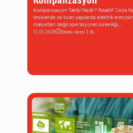
Kompanzasyon Takibi Nedir? Reaktif Ceza Nas
tesislerde ve ticari yapılarda elektrik enerjisini
maliyetleri değil operasyonel sürekliliği...
12.01.2026
Okuma süresi 3 dk