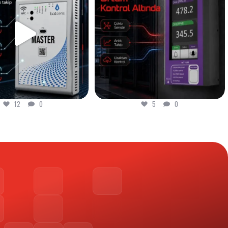
5
0
8
0
5
0
8
0