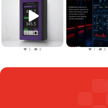
7
0
6
0
7
0
6
0