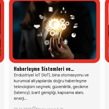
Haberleşme Sistemleri ve
Teknolojileri / Protokoller
Endüstriyel IoT (IIoT), bina otomasyonu ve
kurumsal altyapılarda doğru haberleşme
teknolojisini seçmek; güvenilirlik, gecikme
(latency), bant genişliği, kapsama alanı,
enerji...