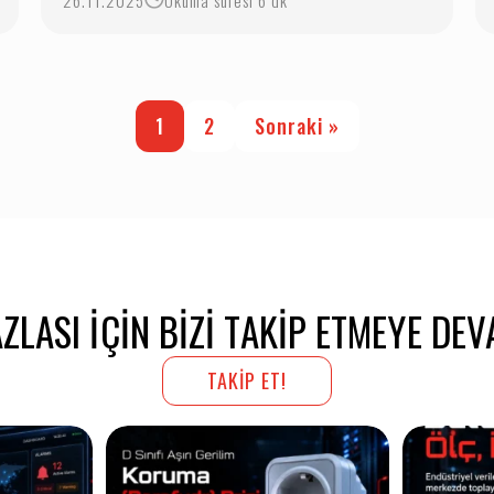
26.11.2025
Okuma süresi 6 dk
1
2
Sonraki »
ZLASI IÇIN BIZI TAKIP ETMEYE DEV
TAKİP ET!
kselmeleri
Bataryalarınızın gizli gücünü ortaya
Octopus ile 
...
çıkarmaya
...