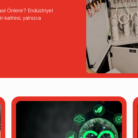
ıl Önlenir? Endüstriyel
n kalitesi, yalnızca